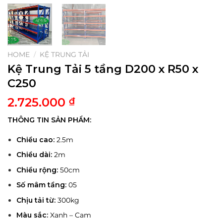
HOME
/
KỆ TRUNG TẢI
Kệ Trung Tải 5 tầng D200 x R50 x
C250
2.725.000
₫
THÔNG TIN SẢN PHẨM:
Chiều cao:
2.5m
Chiều dài:
2m
Chiều rộng:
50cm
Số mâm tầng:
05
Chịu tải từ:
300kg
Màu sắc:
Xanh – Cam