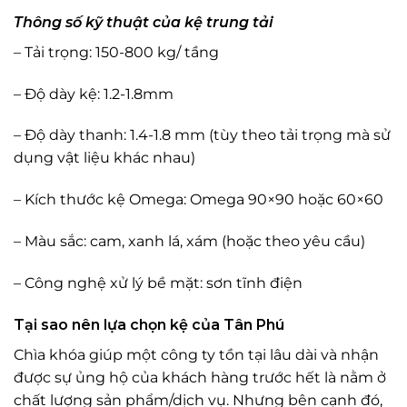
Thông số kỹ thuật của
kệ trung tải
– Tải trọng: 150-800 kg/ tầng
– Độ dày kệ: 1.2-1.8mm
– Độ dày thanh: 1.4-1.8 mm (tùy theo tải trọng mà sử
dụng vật liệu khác nhau)
– Kích thước kệ Omega: Omega 90×90 hoặc 60×60
– Màu sắc: cam, xanh lá, xám (hoặc theo yêu cầu)
– Công nghệ xử lý bề mặt: sơn tĩnh điện
Tại sao nên lựa chọn kệ của Tân Phú
Chìa khóa giúp một công ty tồn tại lâu dài và nhận
được sự ủng hộ của khách hàng trước hết là nằm ở
chất lượng sản phẩm/dịch vụ. Nhưng bên cạnh đó,