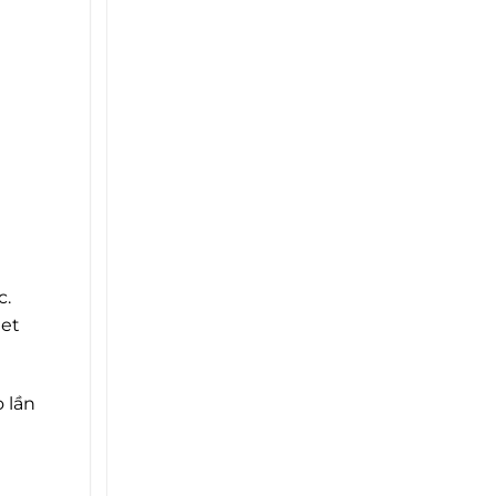
c.
let
o lần