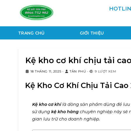
Chuyển
HOTLIN
đến
nội
dung
TRANG CHỦ
GIỚI THIỆU
Kệ kho cơ khí chịu tải ca
18 THÁNG 11, 2025
-
TÂN PHÚ
-
9 LƯỢT XEM
Kệ Kho Cơ Khí Chịu Tải Cao
Kệ kho cơ khí
là dòng sản phẩm dùng để lưu 
sử dụng
kệ kho hàng
chuyên nghiệp này sẽ ma
gian lưu trữ cho doanh nghiệp.