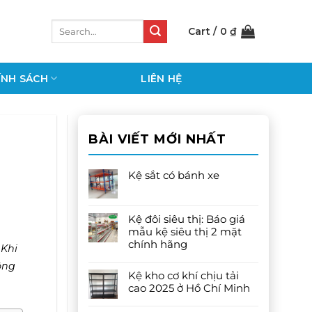
Search
Cart /
0
₫
for:
ÍNH SÁCH
LIÊN HỆ
BÀI VIẾT MỚI NHẤT
Kệ sắt có bánh xe
Kệ đôi siêu thị: Báo giá
mẫu kệ siêu thị 2 mặt
chính hãng
 Khi
ông
Kệ kho cơ khí chịu tải
cao 2025 ở Hồ Chí Minh