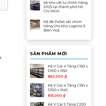
kệ kho vật tư chính hãng
2025 tại thành phố Hồ
Chí Minh
Kệ để Pallet sắt chính
hãng cho kho Logictis ở
Biên Hoà
SẢN PHẨM MỚI
a
Kệ V Gài 4 Tầng C150 x
D100 x R50
862.000
₫
Kệ V Gài 4 Tầng C150 x
D100 x R40
815.000
₫
Kệ V Gài 5 Tầng C200